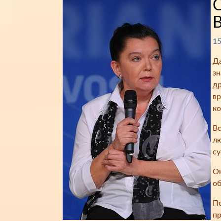
С
В
15
Да
зн
др
вр
ко
Вс
лю
су
Он
об
По
пр