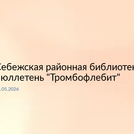
Себежская районная библиот
бюллетень "Тромбофлебит"
.05.2026