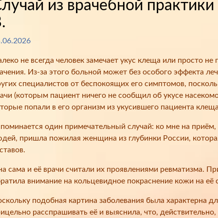
лучай из врачебной практики 
.
.06.2026
леко не всегда человек замечает укус клеща или просто н
ачения. Из-за этого больной может без особого эффекта леч
угих специалистов от беспокоящих его симптомов, поскольк
ачи (которым пациент ничего не сообщил об укусе насекомо
торые попали в его организм из укусившего пациента клеща
поминается один примечательный случай: ко мне на приём
дей, пришла пожилая женщина из глубинки России, котора
ставов.
а сама и её врачи считали их проявлениями ревматизма. П
ратила внимание на кольцевидное покраснение кожи на её 
скольку подобная картина заболевания была характерна для
ицельно расспрашивать её и выяснила, что, действительно,