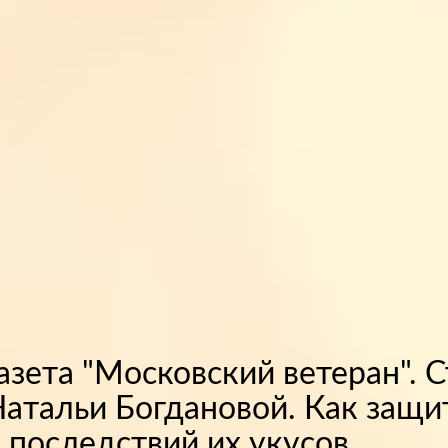
азета "Московский ветеран". 
атальи Богдановой. Как защи
 последствий их укусов