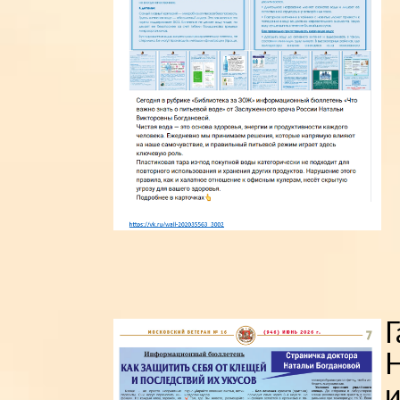
Г
Н
и