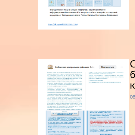
б
к
08