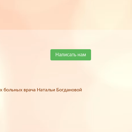
Написать нам
х больных врача Натальи Богдановой