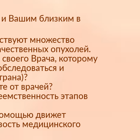
 и Вашим близким в
ествуют множество
ачественных опухолей.
 своего Врача, которому
обследоваться и
трана)?
те от врачей?
еемственность этапов
 помощью движет
зость медицинского