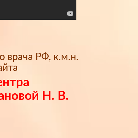
врача РФ, к.м.н.
айта
ентра
ановой Н. В.