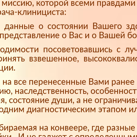
я миссию, которой всеми правдам
ача-клинициста:
е данные о состоянии Вашего з
представление о Вас и о Вашей бо
ходимости посоветовавшись с л
принять взвешенное, высококвал
ции.
на все перенесенные Вами ранее 
ию, наследственность, особеннос
я, состояние души, а не ограничи
 одним диагностическим этапом и
обираемая на конвеере, где разны