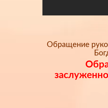
Обращение руков
Бог
Обра
заслуженног