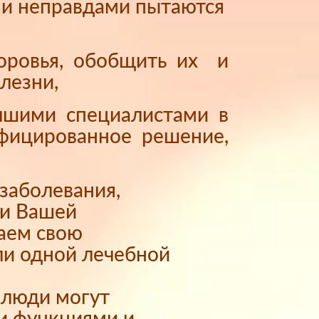
и и неправдами пытаются
доровья, обобщить их и
лезни,
учшими специалистами в
ифицированное решение,
заболевания,
ти Вашей
ваем свою
ли одной лечебной
е люди могут