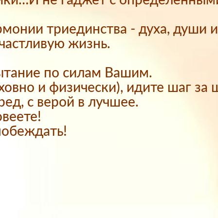
айки…И не гаджет с определенным
рмонии триединства - духа, души 
счастливую жизнь.
ытание по силам Вашим.
ховно и физически), идите шаг за 
ред, с верой в лучшее.
веете!
побеждать!