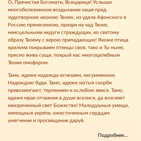
О, Пречистая Богомати, Всецарице! Услыши
многоболезненное воздыхание наше пред
чудотворною иконою Твоею, из удела Афонского в
Россию пренесенною, призри на чад Твоих,
неисцельными недуги страждущих, ко святому
образу Твоему с верою припадающих! Якоже птица
крилома покрываем птенцы своя, тако и Ты ныне,
присно жива сущи, покрый нас многоцелебным
Твоим омофором.
Тамо, идеже надежда исчезаем, несумненною
Надеждою буди. Тамо, идеже ʌютыя скорби
превозмогают, терпением и ослобою явися. Тамо,
идeжe мрак отчаяния в души вселися, да возсияет
неизреченный свет Божество! Малодушныя умещи,
немощныя укрепи, ожесточенным сердцам
умягчение и просвещение даруй.
Подробнее...