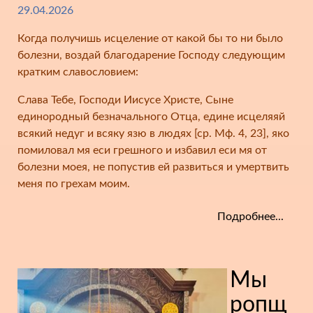
29.04.2026
Когда получишь исцеление от какой бы то ни было
болезни, воздай благодарение Господу следующим
кратким славословием:
Слава Тебе, Господи Иисусе Христе, Сыне
единородный безначального Отца, едине исцеляяй
всякий недуг и всяку язю в людях [ср. Мф. 4, 23], яко
помиловал мя еси грешного и избавил еси мя от
болезни моея, не попустив ей развиться и умертвить
меня по грехам моим.
Подробнее...
Мы
ропщ