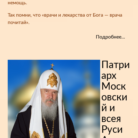
немощь.
Так помни, что «врачи и лекарства от Бога — врача
почитай».
Подробнее...
Патри
арх
Моск
овски
й и
всея
Руси