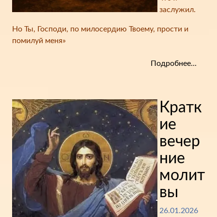
заслужил.
Но Ты, Господи, по милосердию Твоему, прости и
помилуй меня»
Подробнее...
Кратк
ие
вечер
ние
молит
вы
26.01.2026