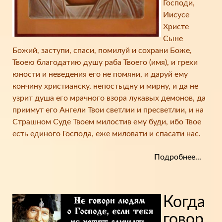
Господи,
Иисусе
Христе
Сыне
Божий, заступи, спаси, помилуй и сохрани Боже,
Твоею благодатию душу раба Твоего (имя), и грехи
юности и неведения его не помяни, и даруй ему
кончину христианску, непостыдну и мирну, и да не
узрит душа его мрачного взора лукавых демонов, да
приимут его Ангели Твои светлии и пресветлии, и на
Страшном Суде Твоем милостив ему буди, ибо Твое
есть единого Господа, еже миловати и спасати нас.
Подробнее...
Когда
говор