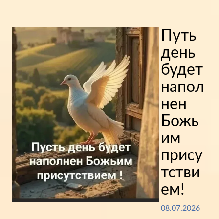
Путь
день
будет
напол
нен
Божь
им
прису
тстви
ем!
08.07.2026