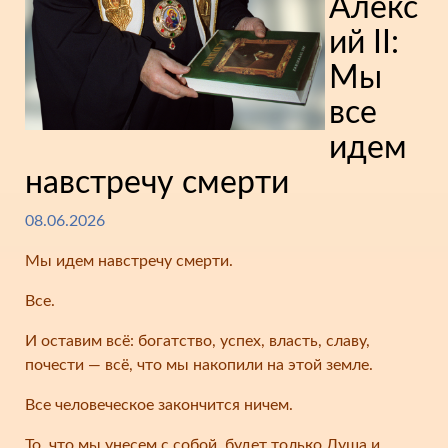
Алекс
ий II:
Мы
все
идем
навстречу смерти
08.06.2026
Мы идем навстречу смерти.
Все.
И оставим всё: богатство, успех, власть, славу,
почести — всё, что мы накопили на этой земле.
Все человеческое закончится ничем.
То, что мы унесем с собой, будет только Душа и