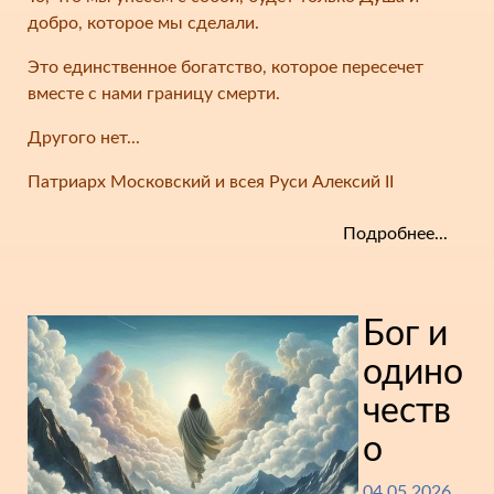
добро, которое мы сделали.
Это единственное богатство, которое пересечет
вместе с нами границу смерти.
Другого нет...
Патриарх Московский и всея Руси Алексий II
Подробнее...
Бог и
одино
честв
о
04.05.2026