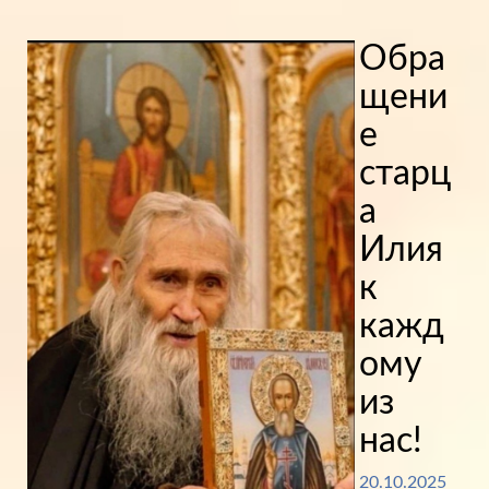
Обра
щени
е
старц
а
Илия
к
кажд
ому
из
нас!
20.10.2025