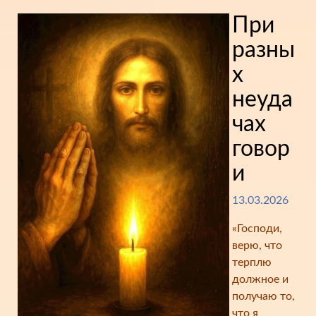
При
разны
х
неуда
чах
говор
и
13.03.2026
«Господи,
верю, что
терплю
должное и
получаю то,
что я