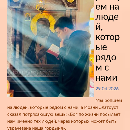
ем на
люде
й,
котор
ые
рядо
м с
нами
29.04.2026
Мы ропщем
на людей, которые рядом с нами, а Иоанн Златоуст
сказал потрясающую вещь: «Бог по жизни посылает
нам именно тех людей, через которых может быть
уврачевана наша гордыня».