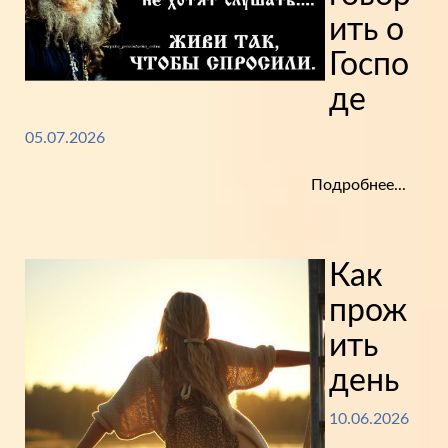
ить о
Госпо
де
05.07.2026
Подробнее...
Как
прож
ить
день
10.06.2026