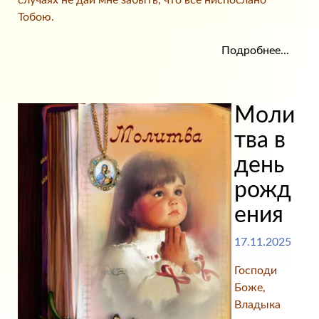
случаях не дай мне забыть, что все ниспослано
Тобою.
Подробнее...
Моли
тва в
день
рожд
ения
17.11.2025
Господи
Боже,
Владыка