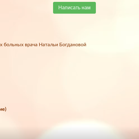
Написать нам
х больных врача Натальи Богдановой
ие)