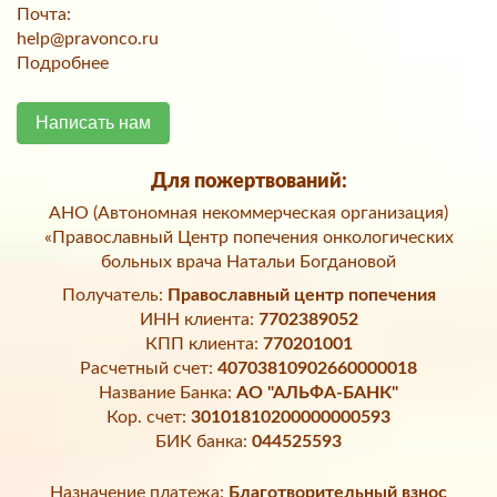
Почта:
help@pravonco.ru
Подробнее
Написать нам
Для пожертвований:
АНО (Автономная некоммерческая организация)
«Православный Центр попечения онкологических
больных врача Натальи Богдановой
Получатель:
Православный центр попечения
ИНН клиента:
7702389052
КПП клиента:
770201001
Расчетный счет:
40703810902660000018
Название Банка:
АО "АЛЬФА-БАНК"
Кор. счет:
30101810200000000593
БИК банка:
044525593
Назначение платежа:
Благотворительный взнос