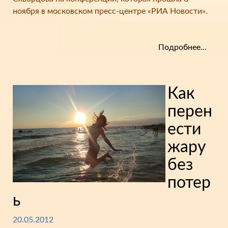
ноября в московском пресс-центре «РИА Новости».
Подробнее...
Как
перен
ести
жару
без
потер
ь
20.05.2012