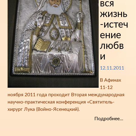
вся
жизнь
-истеч
ение
любв
и
12.11.2011
В Афинах
11-12
ноября 2011 года проходит Вторая международная
научно-практическая конференция «Святитель-
хирург Лука (Войно-Ясенецкий).
Подробнее...