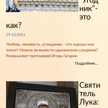
"Угод
ник"-
это
как?
19.12.2011
Любовь, ненависть, угождение – это хорошо или
плохо? Можно ли вынести однозначное суждение?
Размышляет протоиерей Игорь Гагарин.
Подробнее...
Святи
тель
Лука: