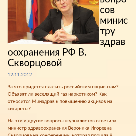
сов
минис
тру
здрав
оохранения РФ В.
Скворцовой
12.11.2012
За что придется платить российским пациентам?
Объявят ли веселящий газ наркотиком? Как
относится Минздрав к повышению акцизов на
сигареты?
На эти и другие вопросы журналистов ответила
министр здравоохранения Вероника Игоревна
Скворцова на конференции, которая прошла 8