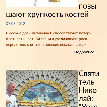
повы
шают хрупкость костей
07.03.2012
Высокие дозы витамина Е способствуют потери
плотности костной ткани и увеличивают риск
переломов, считают японские исследователи.
Подробнее...
Святи
тель
Нико
лай: