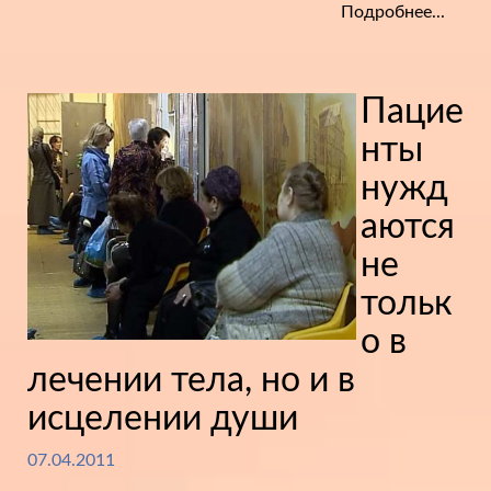
Подробнее...
Пацие
нты
нужд
аются
не
тольк
о в
лечении тела, но и в
исцелении души
07.04.2011