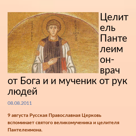
Целит
ель
Панте
леим
он-
врач
от Бога и и мученик от рук
людей
08.08.2011
9 августа Русская Православная Церковь
вспоминает святого великомученика и целителя
Пантелеимона.