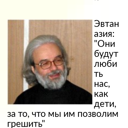
Эвтан
азия:
"Они
будут
люби
ть
нас,
как
дети,
за то, что мы им позволим
грешить"