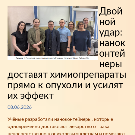
Двой
ной
удар:
нанок
онтей
неры
доставят химиопрепараты
прямо к опухоли и усилят
их эффект
08.06.2026
Учёные разработали наноконтейнеры, которые
одновременно доставляют лекарство от рака
непосредственно к опухолевым клеткам и помогают