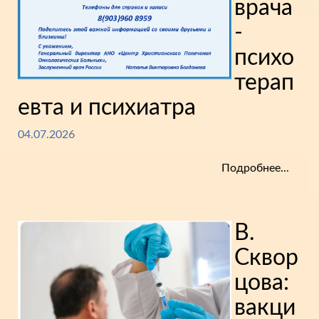
врача
-
психо
терап
евта и психиатра
04.07.2026
Подробнее...
В.
Сквор
цова:
вакци