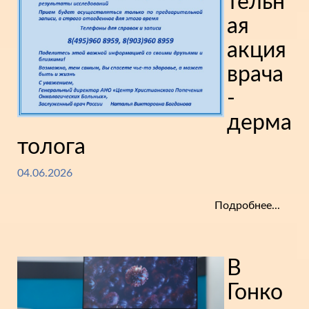
тельн
ая
акция
врача
-
дерма
толога
04.06.2026
Подробнее...
В
Гонко