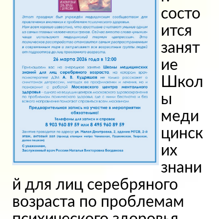
состо
ится
занят
ие
Школ
ы
меди
цинск
их
знани
й для лиц серебряного
возраста по проблемам
психического здоровья