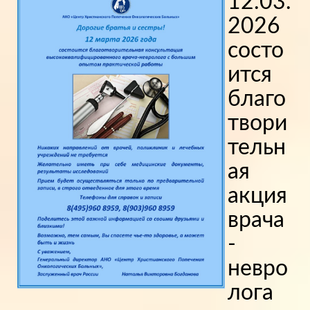
12.03.
2026
состо
ится
благо
твори
тельн
ая
акция
врача
-
невро
лога