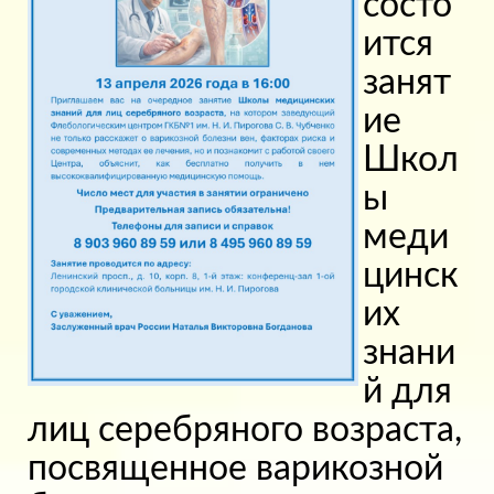
состо
ится
занят
ие
Школ
ы
меди
цинск
их
знани
й для
лиц серебряного возраста,
посвященное варикозной