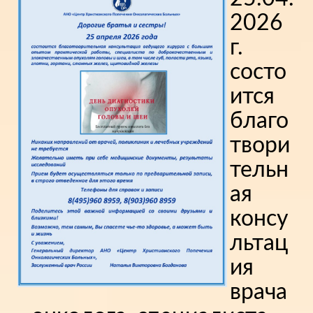
2026
г.
состо
ится
благо
твори
тельн
ая
консу
льтац
ия
врача