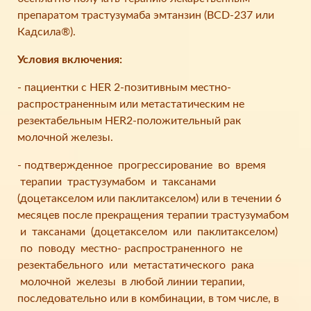
препаратом трастузумаба эмтанзин (BCD-237 или
Кадсила®).
Условия включения:
- пациентки с HER 2-позитивным местно-
распространенным или метастатическим не
резектабельным HER2-положительный рак
молочной железы.
- подтвержденное прогрессирование во время
терапии трастузумабом и таксанами
(доцетакселом или паклитакселом) или в течении 6
месяцев после прекращения терапии трастузумабом
и таксанами (доцетакселом или паклитакселом)
по поводу местно- распространенного не
резектабельного или метастатического рака
молочной железы в любой линии терапии,
последовательно или в комбинации, в том числе, в