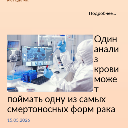
методами.
Подробнее...
Один
анали
з
крови
може
т
поймать одну из самых
смертоносных форм рака
15.05.2026