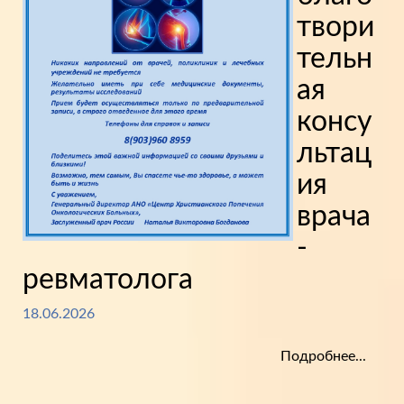
твори
тельн
ая
консу
льтац
ия
врача
-
ревматолога
18.06.2026
Подробнее...