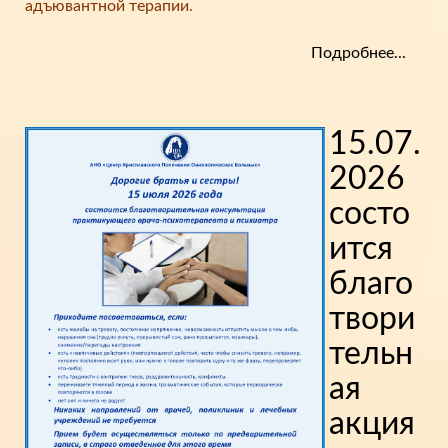
адъювантной терапии.
Подробнее...
15.07.
2026
состо
ится
благо
твори
тельн
ая
акция