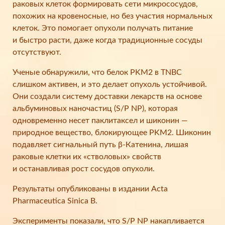
раковых клеток формировать сети микрососудов,
похожих на кровеносные, но без участия нормальных
клеток. Это помогает опухоли получать питание
и быстро расти, даже когда традиционные сосуды
отсутствуют.
Ученые обнаружили, что белок PKM2 в TNBC
слишком активен, и это делает опухоль устойчивой.
Они создали систему доставки лекарств на основе
альбуминовых наночастиц (S/P NP), которая
одновременно несет паклитаксел и шиконин —
природное вещество, блокирующее PKM2. Шиконин
подавляет сигнальный путь β-Катенина, лишая
раковые клетки их «стволовых» свойств
и останавливая рост сосудов опухоли.
Результаты опубликованы в издании Acta
Pharmaceutica Sinica B.
Эксперименты показали, что S/P NP накапливается