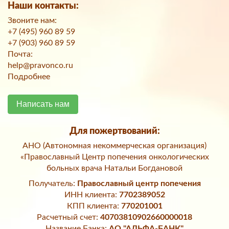
Наши контакты:
Звоните нам:
+7 (495) 960 89 59
+7 (903) 960 89 59
Почта:
help@pravonco.ru
Подробнее
Написать нам
Для пожертвований:
АНО (Автономная некоммерческая организация)
«Православный Центр попечения онкологических
больных врача Натальи Богдановой
Получатель:
Православный центр попечения
ИНН клиента:
7702389052
КПП клиента:
770201001
Расчетный счет:
40703810902660000018
Название Банка:
АО "АЛЬФА-БАНК"