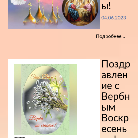
ы!
04.06.2023
Подробнее...
Поздр
авлен
ие с
Вербн
ым
Воскр
есень