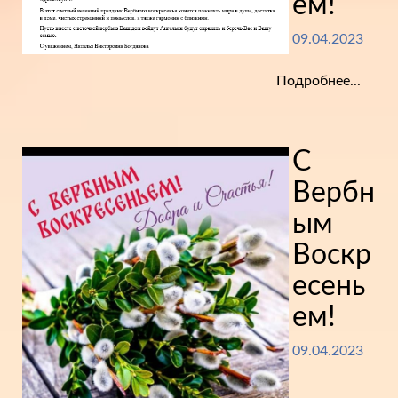
ем!
09.04.2023
Подробнее...
С
Вербн
ым
Воскр
есень
ем!
09.04.2023