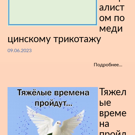
алист
ом по
меди
цинскому трикотажу
09.06.2023
Подробнее...
Тяжел
ые
време
на
пройд