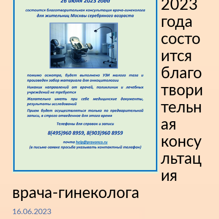
2023
года
состо
ится
благо
твори
тельн
ая
консу
льтац
ия
врача-гинеколога
16.06.2023