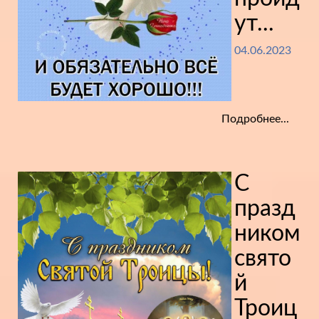
ут...
04.06.2023
Подробнее...
С
празд
ником
свято
й
Троиц