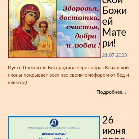
ской
Божи
ей
Мате
ри!
21.07.2023
Пусть Пресвятая Богородица через образ Казанской
иконы покрывает всех нас своим омофором от бед и
невзгод!
Подробнее...
26
июня