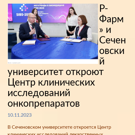
Р-
Фарм
» и
Сечен
овски
й
университет откроют
Центр клинических
исследований
онкопрепаратов
10.11.2023
В Сеченовском университете откроется Центр
клинических исследований лекарственных