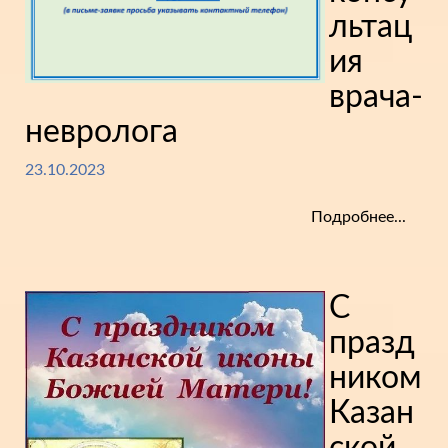
льтац
ия
врача-
невролога
23.10.2023
Подробнее...
С
празд
ником
Казан