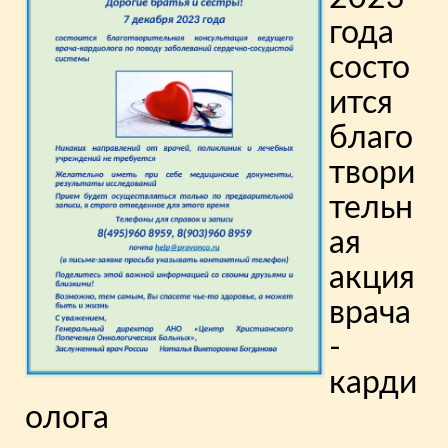
года
состо
ится
благо
твори
тельн
ая
акция
врача
-
карди
олога