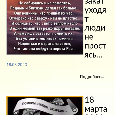
закат
уходя
т
люди
не
прост
ясь...
18.03.2023
Подробнее...
18
марта