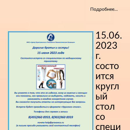
Подробнее...
15.06.
2023
г.
состо
ится
кругл
ый
стол
со
специ