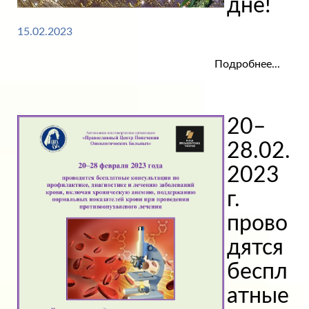
дне!
15.02.2023
Подробнее...
20–
28.02.
2023
г.
прово
дятся
беспл
атные