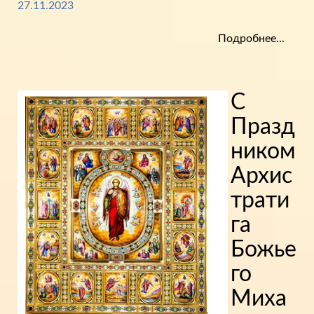
27.11.2023
Подробнее...
С
Празд
ником
Архис
трати
га
Божье
го
Миха