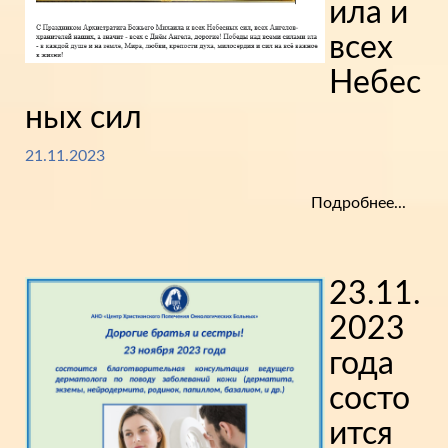
ила и
всех
Небес
ных сил
21.11.2023
Подробнее...
23.11.
2023
года
состо
ится