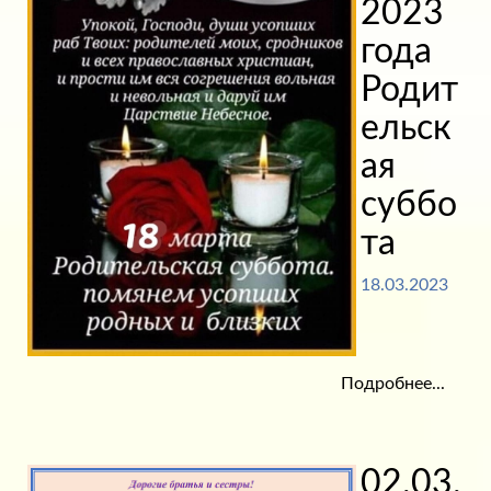
2023
года
Родит
ельск
ая
суббо
та
18.03.2023
Подробнее...
02.03.