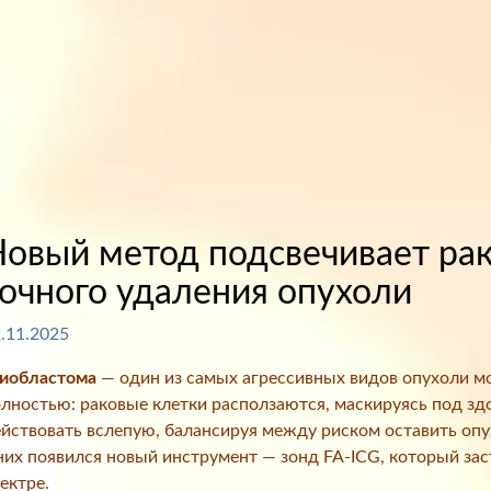
овый метод подсвечивает рак
очного удаления опухоли
.11.2025
лиобластома
— один из самых агрессивных видов опухоли мо
лностью: раковые клетки расползаются, маскируясь под з
йствовать вслепую, балансируя между риском оставить опух
них появился новый инструмент — зонд FA-ICG, который зас
ектре.