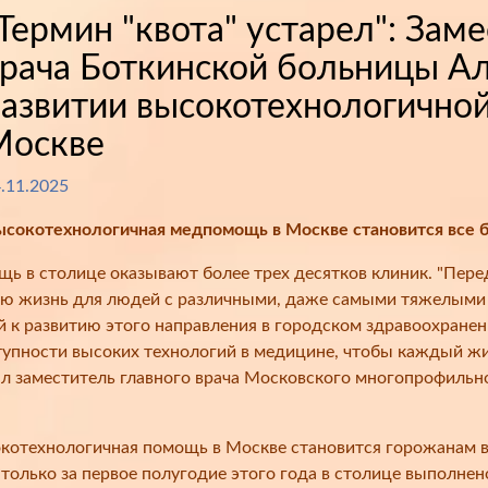
Термин "квота" устарел": Зам
рача Боткинской больницы Ал
развитии высокотехнологично
Москве
.11.2025
сокотехнологичная медпомощь в Москве становится все 
 в столице оказывают более трех десятков клиник. "Пер
ную жизнь для людей с различными, даже самыми тяжелыми з
 к развитию этого направления в городском здравоохранен
тупности высоких технологий в медицине, чтобы каждый ж
зал заместитель главного врача Московского многопрофильн
сокотехнологичная помощь в Москве становится горожанам в
олько за первое полугодие этого года в столице выполнено