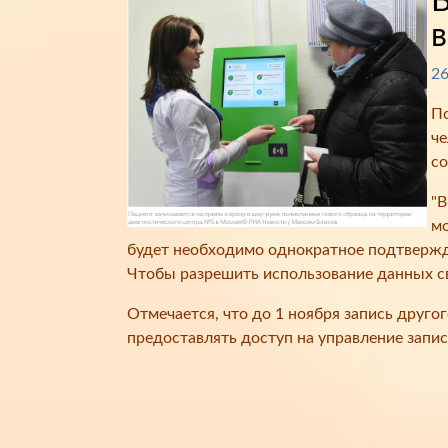
В
26
По
че
со
"В
мо
будет необходимо однократное подтвержде
Чтобы разрешить использование данных св
Отмечается, что до 1 ноября запись друго
предоставлять доступ на управление запис