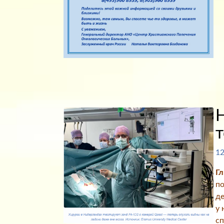
Н
т
12
Г
по
де
у 
сп