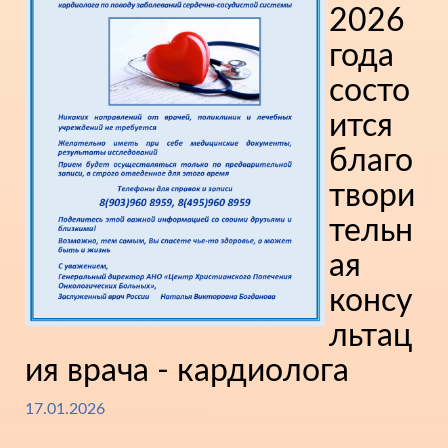
2026
года
состо
ится
благо
твори
тельн
ая
консу
льтац
ия врача - кардиолога
17.01.2026