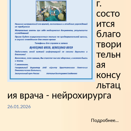
г.
состо
ится
благо
твори
тельн
ая
консу
льтац
ия врача - нейрохирурга
26.01.2026
Подробнее...