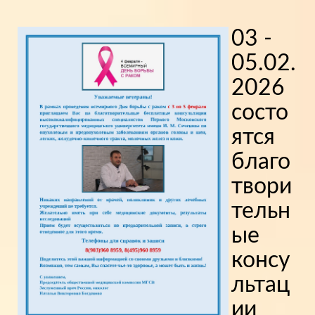
03 -
05.02.
2026
состо
ятся
благо
твори
тельн
ые
консу
льтац
ии