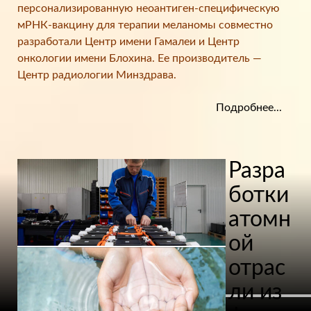
персонализированную неоантиген-специфическую
мРНК-вакцину для терапии меланомы совместно
разработали Центр имени Гамалеи и Центр
онкологии имени Блохина. Ее производитель —
Центр радиологии Минздрава.
Подробнее...
Разра
ботки
атомн
ой
отрас
ли из