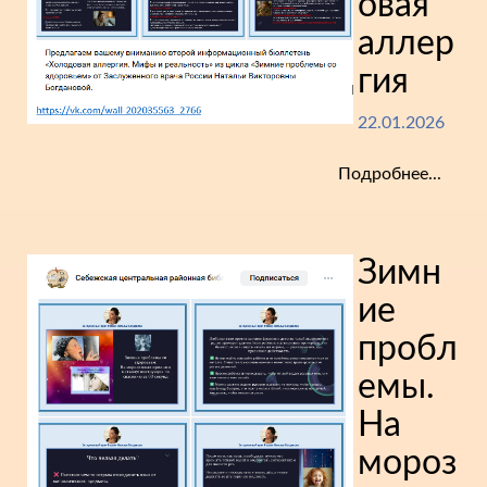
овая
аллер
гия
22.01.2026
Подробнее...
Зимн
ие
пробл
емы.
На
мороз