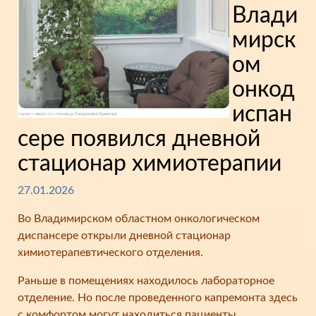
Влади
мирск
ом
онкод
испан
сере появился дневной
стационар химиотерапии
27.01.2026
Во Владимирском областном онкологическом
диспансере открыли дневной стационар
химиотерапевтического отделения.
Раньше в помещениях находилось лабораторное
отделение. Но после проведенного капремонта здесь
с комфортом могут находиться пациенты.