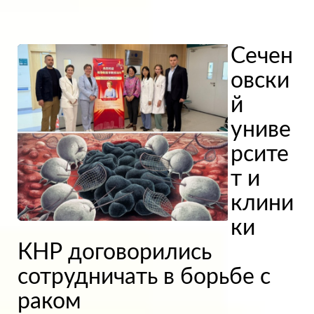
Сечен
овски
й
униве
рсите
т и
клини
ки
КНР договорились
сотрудничать в борьбе с
раком