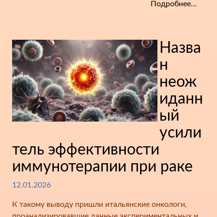
Подробнее...
Назва
н
неож
иданн
ый
усили
тель эффективности
иммунотерапии при раке
12.01.2026
К такому выводу пришли итальянские онкологи,
проанализировавшие данные экспериментальных и