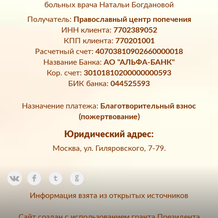
больных врача Натальи Богдановой
Получатель:
Православный центр попечения
ИНН клиента:
7702389052
КПП клиента:
770201001
Расчетный счет:
40703810902660000018
Название Банка:
АО "АЛЬФА-БАНК"
Кор. счет:
30101810200000000593
БИК банка:
044525593
Назначение платежа:
Благотворительный взнос
(пожертвование)
Юридический адрес:
Москва, ул. Гиляровского, 7-79.
Информация взята из открытых источников
Сайт создан с использованием гранта Президента