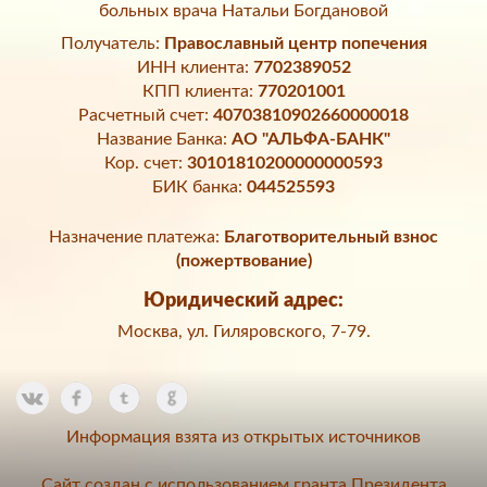
больных врача Натальи Богдановой
Получатель:
Православный центр попечения
ИНН клиента:
7702389052
КПП клиента:
770201001
Расчетный счет:
40703810902660000018
Название Банка:
АО "АЛЬФА-БАНК"
Кор. счет:
30101810200000000593
БИК банка:
044525593
Назначение платежа:
Благотворительный взнос
(пожертвование)
Юридический адрес:
Москва, ул. Гиляровского, 7-79.
Информация взята из открытых источников
Сайт создан с использованием гранта Президента