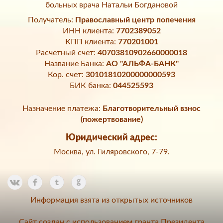
больных врача Натальи Богдановой
Получатель:
Православный центр попечения
ИНН клиента:
7702389052
КПП клиента:
770201001
Расчетный счет:
40703810902660000018
Название Банка:
АО "АЛЬФА-БАНК"
Кор. счет:
30101810200000000593
БИК банка:
044525593
Назначение платежа:
Благотворительный взнос
(пожертвование)
Юридический адрес:
Москва, ул. Гиляровского, 7-79.
Информация взята из открытых источников
Сайт создан с использованием гранта Президента