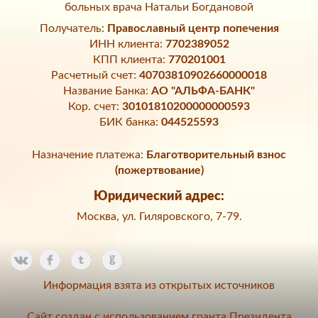
больных врача Натальи Богдановой
Получатель:
Православный центр попечения
ИНН клиента:
7702389052
КПП клиента:
770201001
Расчетный счет:
40703810902660000018
Название Банка:
АО "АЛЬФА-БАНК"
Кор. счет:
30101810200000000593
БИК банка:
044525593
Назначение платежа:
Благотворительный взнос
(пожертвование)
Юридический адрес:
Москва, ул. Гиляровского, 7-79.
Информация взята из открытых источников
Сайт создан с использованием гранта Президента