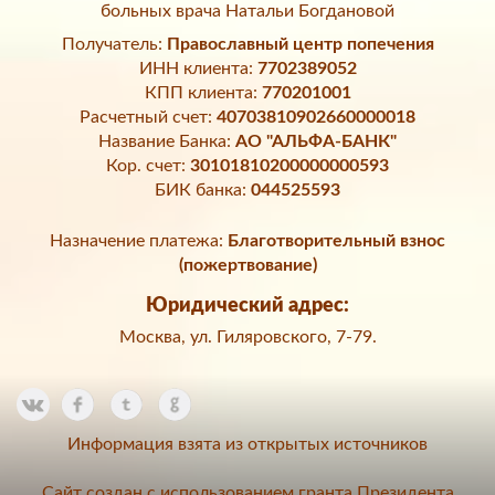
больных врача Натальи Богдановой
Получатель:
Православный центр попечения
ИНН клиента:
7702389052
КПП клиента:
770201001
Расчетный счет:
40703810902660000018
Название Банка:
АО "АЛЬФА-БАНК"
Кор. счет:
30101810200000000593
БИК банка:
044525593
Назначение платежа:
Благотворительный взнос
(пожертвование)
Юридический адрес:
Москва, ул. Гиляровского, 7-79.
Информация взята из открытых источников
Сайт создан с использованием гранта Президента