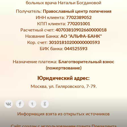
больных врача Натальи Богдановой
Получатель:
Православный центр попечения
ИНН клиента:
7702389052
КПП клиента:
770201001
Расчетный счет:
40703810902660000018
Название Банка:
АО "АЛЬФА-БАНК"
Кор. счет:
30101810200000000593
БИК банка:
044525593
Назначение платежа:
Благотворительный взнос
(пожертвование)
Юридический адрес:
Москва, ул. Гиляровского, 7-79.
Информация взята из открытых источников
Сайт создан с использованием гранта Президента