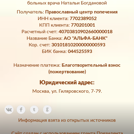
больных врача Натальи Богдановой
Получатель:
Православный центр попечения
ИНН клиента:
7702389052
КПП клиента:
770201001
Расчетный счет:
40703810902660000018
Название Банка:
АО "АЛЬФА-БАНК"
Кор. счет:
30101810200000000593
БИК банка:
044525593
Назначение платежа:
Благотворительный взнос
(пожертвование)
Юридический адрес:
Москва, ул. Гиляровского, 7-79.
Информация взята из открытых источников
Сайт создан с использованием гранта Президента