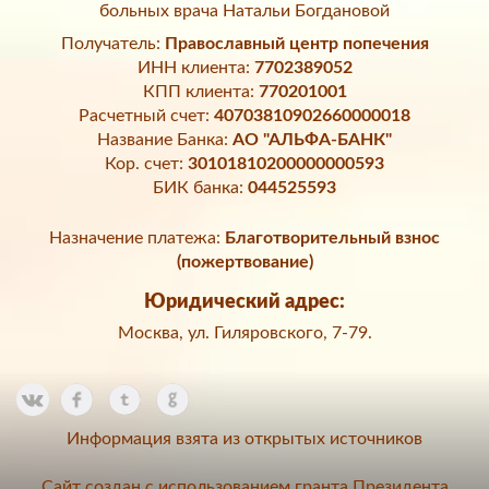
больных врача Натальи Богдановой
Получатель:
Православный центр попечения
ИНН клиента:
7702389052
КПП клиента:
770201001
Расчетный счет:
40703810902660000018
Название Банка:
АО "АЛЬФА-БАНК"
Кор. счет:
30101810200000000593
БИК банка:
044525593
Назначение платежа:
Благотворительный взнос
(пожертвование)
Юридический адрес:
Москва, ул. Гиляровского, 7-79.
Информация взята из открытых источников
Сайт создан с использованием гранта Президента