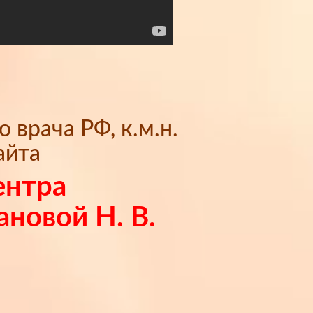
врача РФ, к.м.н.
айта
ентра
ановой Н. В.