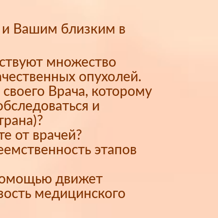
 и Вашим близким в
ествуют множество
ачественных опухолей.
 своего Врача, которому
обследоваться и
трана)?
те от врачей?
еемственность этапов
 помощью движет
зость медицинского