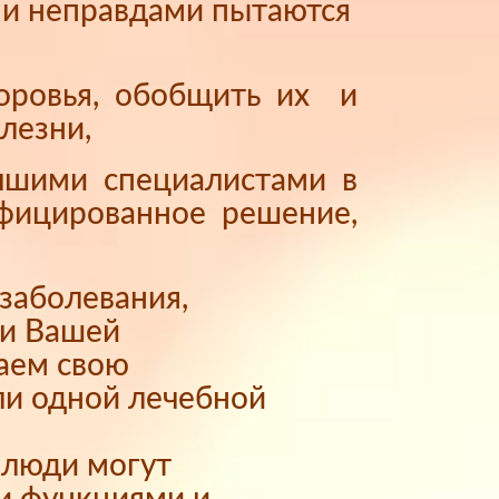
и и неправдами пытаются
доровья, обобщить их и
лезни,
учшими специалистами в
ифицированное решение,
заболевания,
ти Вашей
ваем свою
ли одной лечебной
е люди могут