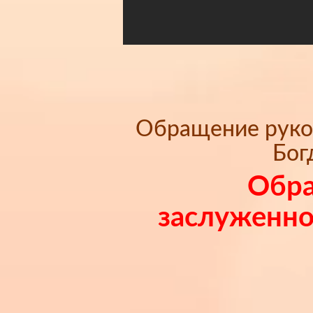
Обращение руков
Бог
Обра
заслуженног