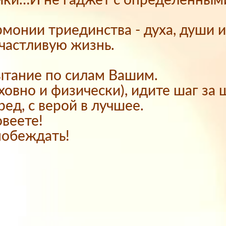
айки…И не гаджет с определенным
рмонии триединства - духа, души 
счастливую жизнь.
ытание по силам Вашим.
ховно и физически), идите шаг за 
ред, с верой в лучшее.
веете!
побеждать!