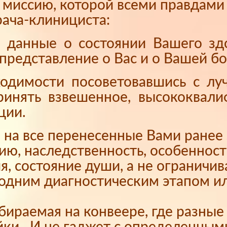
я миссию, которой всеми правдам
ача-клинициста:
е данные о состоянии Вашего з
представление о Вас и о Вашей бо
ходимости посоветовавшись с л
принять взвешенное, высококвал
ции.
на все перенесенные Вами ранее 
ию, наследственность, особеннос
я, состояние души, а не ограничи
 одним диагностическим этапом и
обираемая на конвеере, где разны