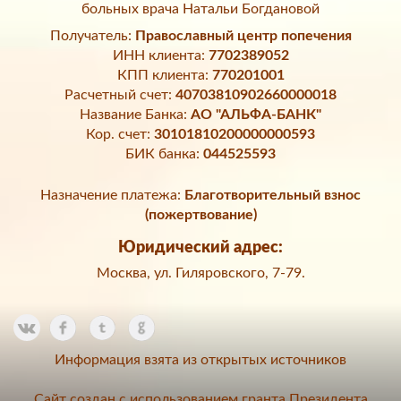
больных врача Натальи Богдановой
Получатель:
Православный центр попечения
ИНН клиента:
7702389052
КПП клиента:
770201001
Расчетный счет:
40703810902660000018
Название Банка:
АО "АЛЬФА-БАНК"
Кор. счет:
30101810200000000593
БИК банка:
044525593
Назначение платежа:
Благотворительный взнос
(пожертвование)
Юридический адрес:
Москва, ул. Гиляровского, 7-79.
Информация взята из открытых источников
Сайт создан с использованием гранта Президента