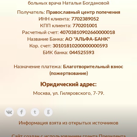
больных врача Натальи Богдановой
Получатель:
Православный центр попечения
ИНН клиента:
7702389052
КПП клиента:
770201001
Расчетный счет:
40703810902660000018
Название Банка:
АО "АЛЬФА-БАНК"
Кор. счет:
30101810200000000593
БИК банка:
044525593
Назначение платежа:
Благотворительный взнос
(пожертвование)
Юридический адрес:
Москва, ул. Гиляровского, 7-79.
Информация взята из открытых источников
Сайт создан с использованием гранта Президента