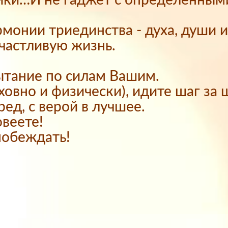
айки…И не гаджет с определенным
рмонии триединства - духа, души 
счастливую жизнь.
ытание по силам Вашим.
ховно и физически), идите шаг за 
ред, с верой в лучшее.
веете!
побеждать!