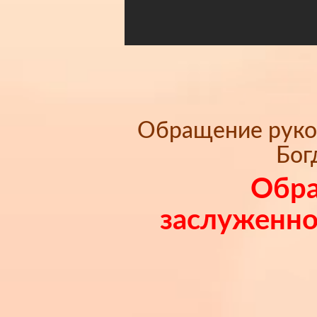
Обращение руков
Бог
Обра
заслуженног