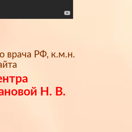
врача РФ, к.м.н.
айта
ентра
ановой Н. В.