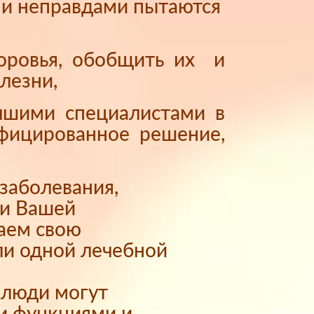
и и неправдами пытаются
доровья, обобщить их и
лезни,
учшими специалистами в
ифицированное решение,
заболевания,
ти Вашей
ваем свою
ли одной лечебной
е люди могут