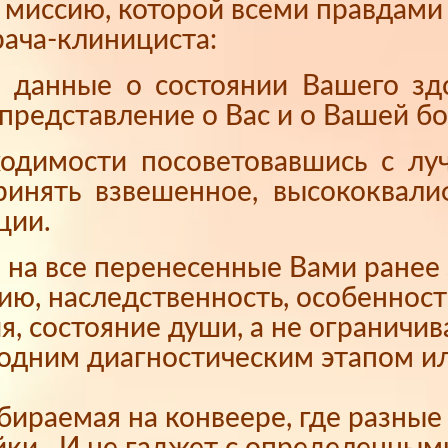
я миссию, которой всеми правдам
ача-клинициста:
е данные о состоянии Вашего з
представление о Вас и о Вашей бо
ходимости посоветовавшись с л
принять взвешенное, высококвал
ции.
на все перенесенные Вами ранее 
ию, наследственность, особеннос
я, состояние души, а не ограничи
 одним диагностическим этапом и
обираемая на конвеере, где разны