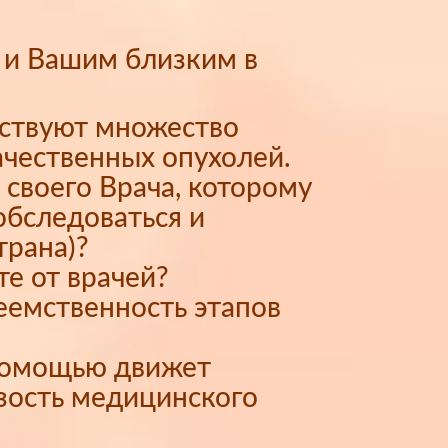
 и Вашим близким в
ествуют множество
ачественных опухолей.
 своего Врача, которому
обследоваться и
трана)?
те от врачей?
еемственность этапов
 помощью движет
зость медицинского