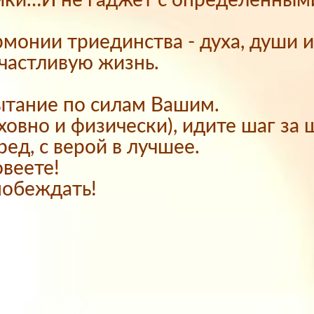
айки…И не гаджет с определенным
рмонии триединства - духа, души 
счастливую жизнь.
ытание по силам Вашим.
ховно и физически), идите шаг за 
ред, с верой в лучшее.
веете!
побеждать!