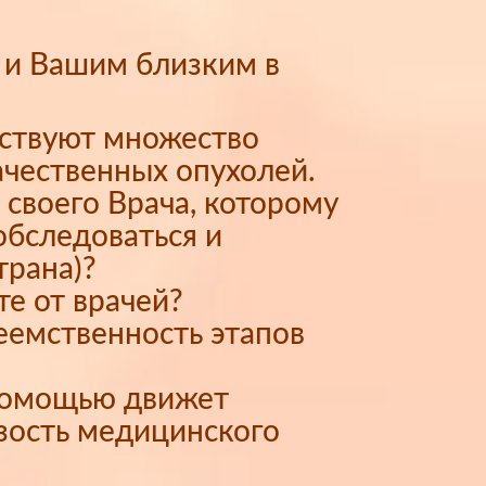
 и Вашим близким в
ествуют множество
ачественных опухолей.
 своего Врача, которому
обследоваться и
трана)?
те от врачей?
еемственность этапов
 помощью движет
зость медицинского