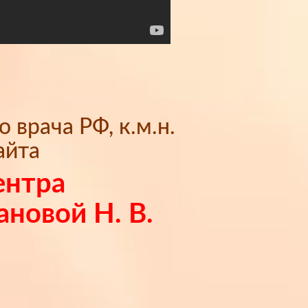
врача РФ, к.м.н.
айта
ентра
ановой Н. В.