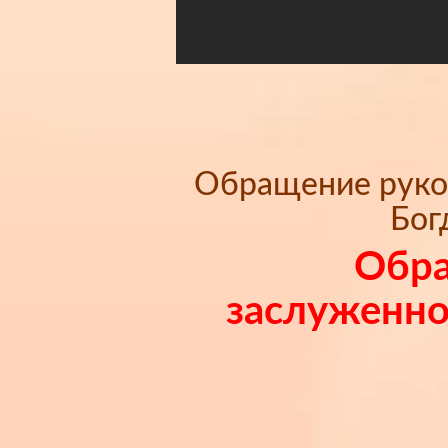
Обращение руков
Бог
Обра
заслуженног