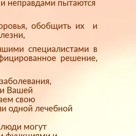
и и неправдами пытаются
доровья, обобщить их и
лезни,
учшими специалистами в
ифицированное решение,
заболевания,
ти Вашей
ваем свою
ли одной лечебной
е люди могут