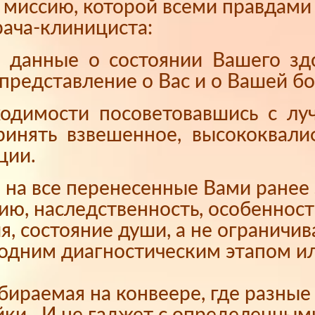
я миссию, которой всеми правдам
ача-клинициста:
е данные о состоянии Вашего з
представление о Вас и о Вашей бо
ходимости посоветовавшись с л
принять взвешенное, высококвал
ции.
на все перенесенные Вами ранее 
ию, наследственность, особеннос
я, состояние души, а не ограничи
 одним диагностическим этапом и
обираемая на конвеере, где разны