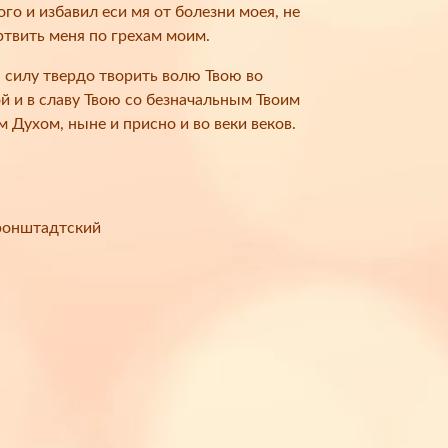
го и избавил еси мя от болезни моея, не
ртвить меня по грехам моим.
 силу твердо творить волю Твою во
й и в славу Твою со безначальным Твоим
Духом, ныне и присно и во веки веков.
ронштадтский