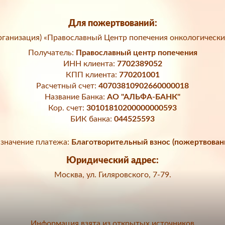
Для пожертвований:
ганизация) «Православный Центр попечения онкологически
Получатель:
Православный центр попечения
ИНН клиента:
7702389052
КПП клиента:
770201001
Расчетный счет:
40703810902660000018
Название Банка:
АО "АЛЬФА-БАНК"
Кор. счет:
30101810200000000593
БИК банка:
044525593
значение платежа:
Благотворительный взнос (пожертвован
Юридический адрес:
Москва, ул. Гиляровского, 7-79.
Информация взята из открытых источников