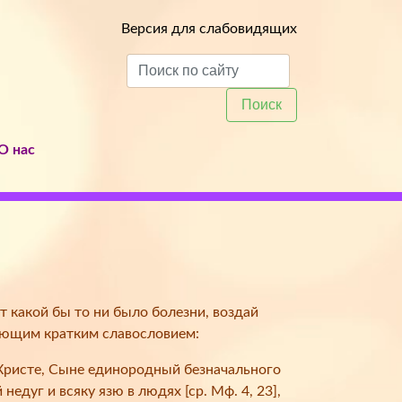
Версия для слабовидящих
Поиск
О нас
т какой бы то ни было болезни, воздай
ующим кратким славословием:
 Христе, Сыне единородный безначального
недуг и всяку язю в людях [ср. Мф. 4, 23],