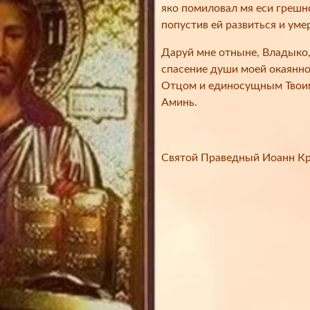
яко помиловал мя еси грешно
попустив ей развиться и уме
Даруй мне отныне, Владыко,
спасение души моей окаянно
Отцом и единосущным Твоим 
Аминь.
Святой Праведный Иоанн К