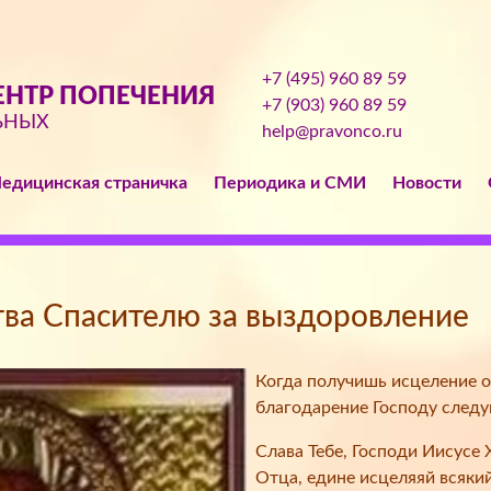
+7 (495) 960 89 59
НТР ПОПЕЧЕНИЯ
+7 (903) 960 89 59
ЬНЫХ
help@pravonco.ru
едицинская страничка
Периодика и СМИ
Новости
тва Спасителю за выздоровление
Когда получишь исцеление о
благодарение Господу след
Слава Тебе, Господи Иисусе
Отца, едине исцеляяй всякий 