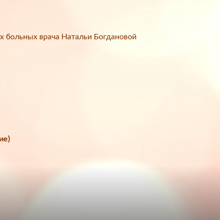
х больных врача Натальи Богдановой
ие)