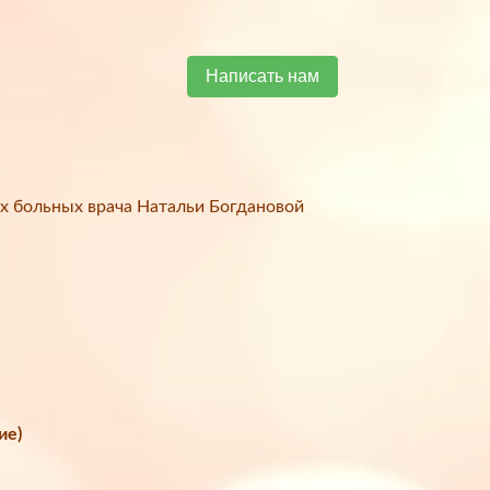
Написать нам
х больных врача Натальи Богдановой
ие)