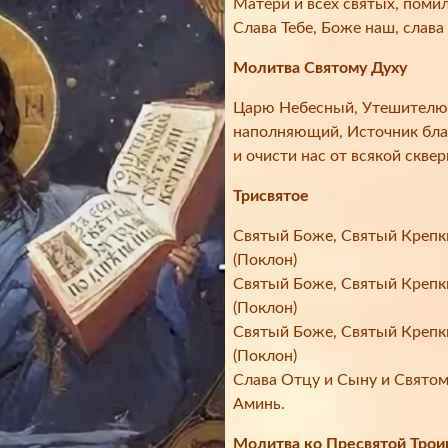
Матери и всех святых, помил
Слава Тебе, Боже наш, слава 
Молитва Святому Духу
Царю Небесный, Утешителю,
наполняющий, Источник благ
и очисти нас от всякой сквер
Трисвятое
Святый Боже, Святый Крепки
(Поклон)
Святый Боже, Святый Крепки
(Поклон)
Святый Боже, Святый Крепки
(Поклон)
Слава Отцу и Сыну и Святому 
Аминь.
Молитва ко Пресвятой Трои