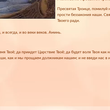
Пресвятая Троице, помилуй н
прости беззакония наши. Св
Твоего ради.
и всегда, и во веки веков. Аминь.
мя Твоё; да приидет Царствие Твоё; да будет воля Твоя как 
аши, как и мы прощаем должникам нашим; и не введи нас в и