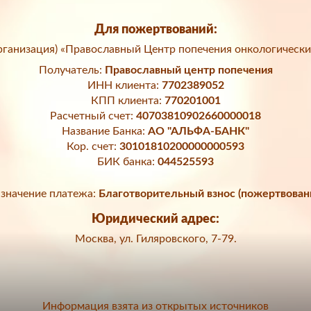
Для пожертвований:
ганизация) «Православный Центр попечения онкологически
Получатель:
Православный центр попечения
ИНН клиента:
7702389052
КПП клиента:
770201001
Расчетный счет:
40703810902660000018
Название Банка:
АО "АЛЬФА-БАНК"
Кор. счет:
30101810200000000593
БИК банка:
044525593
значение платежа:
Благотворительный взнос (пожертвован
Юридический адрес:
Москва, ул. Гиляровского, 7-79.
Информация взята из открытых источников