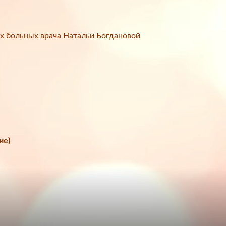
х больных врача Натальи Богдановой
ие)