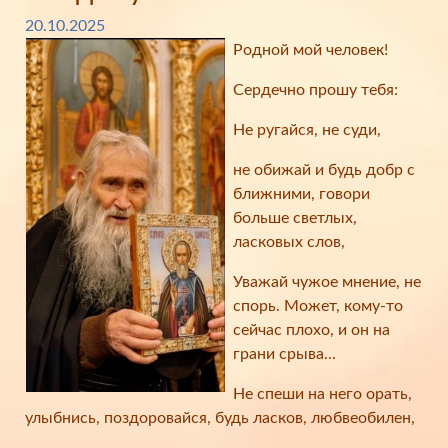
20.10.2025
Родной мой человек!
Сердечно прошу тебя:
Не ругайся, не суди,
не обижай и будь добр с
ближними, говори
больше светлых,
ласковых слов,
Уважай чужое мнение, не
спорь. Может, кому-то
сейчас плохо, и он на
грани срыва...
Не спеши на него орать,
улыбнись, поздоровайся, будь ласков, любвеобилен,