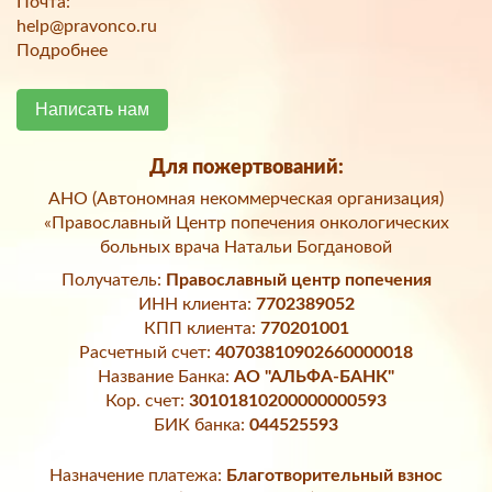
Почта:
help@pravonco.ru
Подробнее
Написать нам
Для пожертвований:
АНО (Автономная некоммерческая организация)
«Православный Центр попечения онкологических
больных врача Натальи Богдановой
Получатель:
Православный центр попечения
ИНН клиента:
7702389052
КПП клиента:
770201001
Расчетный счет:
40703810902660000018
Название Банка:
АО "АЛЬФА-БАНК"
Кор. счет:
30101810200000000593
БИК банка:
044525593
Назначение платежа:
Благотворительный взнос