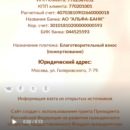
ИНН клиента:
7702389052
КПП клиента:
770201001
Расчетный счет:
40703810902660000018
Название Банка:
АО "АЛЬФА-БАНК"
Кор. счет:
30101810200000000593
БИК банка:
044525593
Назначение платежа:
Благотворительный взнос
(пожертвование)
Юридический адрес:
Москва, ул. Гиляровского, 7-79.
Информация взята из открытых источников
Сайт создан с использованием гранта Президента
Российской Федерации на развитие гражданского
общества, предоставленного Фондом президентских