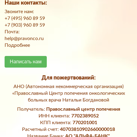
Наши контакты:
Звоните нам:
+7 (495) 960 89 59
+7 (903) 960 89 59
Почта:
help@pravonco.ru
Подробнее
Написать нам
Для пожертвований:
АНО (Автономная некоммерческая организация)
«Православный Центр попечения онкологических
больных врача Натальи Богдановой
Получатель:
Православный центр попечения
ИНН клиента:
7702389052
КПП клиента:
770201001
Расчетный счет:
40703810902660000018
Название Банка:
АО "АЛЬФА-БАНК"