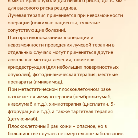
6 мм от края опухоли для низкого риска, до 10 мм –
для высокого риска рецидива.
Лучевая терапия применяется при невозможности
операции (пожилые пациенты, тяжелые
сопутствующие болезни).
При противопоказаниях к операции и
невозможности проведения лучевой терапии в
отдельных случаях могут применяться другие
локальные методы лечения, такие как
криодеструкция (для небольших поверхностных
опухолей), фотодинамическая терапия, местные
препараты (имиквимод).
При метастатическом плоскоклеточном раке
назначается иммунотерапия (пембролизумаб,
ниволумаб и т.д.), химиотерапия (цисплатин, 5-
фторурацил и т.д.), а также таргетная терапия
(цетуксимаб).
Плоскоклеточный рак кожи – опасное, но в
большинстве случаев не смертельное заболевание.