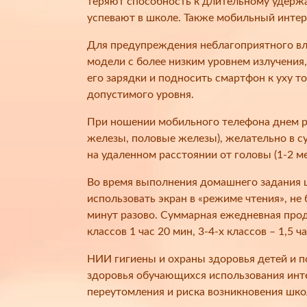
теряют способность к длительному удержа
успевают в школе. Также мобильный интер
Для предупреждения неблагоприятного вли
модели с более низким уровнем излучения,
его зарядки и подносить смартфон к уху т
допустимого уровня.
При ношении мобильного телефона днем р
железы, половые железы), желательно в с
на удаленном расстоянии от головы (1-2 ме
Во время выполнения домашнего задания ш
использовать экран в «режиме чтения», не
минут разово. Суммарная ежедневная про
классов 1 час 20 мин, 3-4-х классов – 1,5 ча
НИИ гигиены и охраны здоровья детей и 
здоровья обучающихся использования инт
переутомления и риска возникновения шк