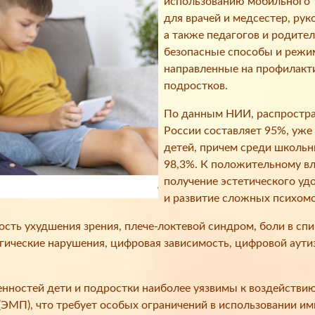
использованию мобильного 
для врачей и медсестер, ру
а также педагогов и родите
безопасные способы и режи
направленные на профилакти
подростков.
По данным НИИ, распростра
России составляет 95%, уже
детей, причем среди школьн
98,3%. К положительному вл
получение эстетического удо
и развитие сложных психомо
сть ухудшения зрения, плече-локтевой синдром, боли в спи
огические нарушения, цифровая зависимость, цифровой аут
енностей дети и подростки наиболее уязвимы к воздействи
ЭМП), что требует особых ограничений в использовании им