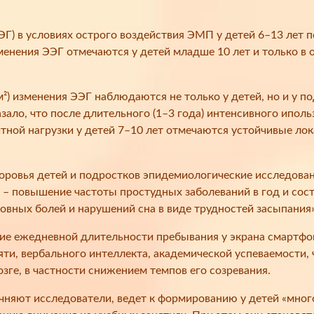
) в условиях острого воздействия ЭМП у детей 6–13 лет по
менения ЭЭГ отмечаются у детей младше 10 лет и только в 
²) изменения ЭЭГ наблюдаются не только у детей, но и у п
зало, что после длительного (1–3 года) интенсивного ипол
ной нагрузки у детей 7–10 лет отмечаются устойчивые лок
ровья детей и подростков эпидемиологические исследован
– повышение частоты простудных заболеваний в год и сос
вных болей и нарушений сна в виде трудностей засыпания»,
ие ежедневной длительности пребывания у экрана смартфон
яти, вербального интеллекта, академической успеваемости,
е, в частности снижением темпов его созревания.
чняют исследователи, ведет к формированию у детей «мног