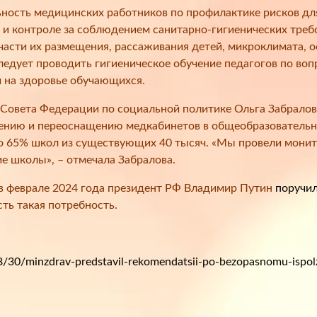
ность медицинских работников по профилактике рисков для 
 и контроле за соблюдением санитарно-гигиенических требо
части их размещения, рассаживания детей, микроклимата, о
ледует проводить гигиеническое обучение педагогов по во
 на здоровье обучающихся.
 Совета Федерации по социальной политике Ольга Забрало
нию и переоснащению медкабинетов в общеобразовательны
 65% школ из существующих 40 тысяч. «Мы провели монито
ие школы», – отмечала Забралова.
в феврале 2024 года президент РФ Владимир Путин
поручи
сть такая потребность.
30/minzdrav-predstavil-rekomendatsii-po-bezopasnomu-ispol