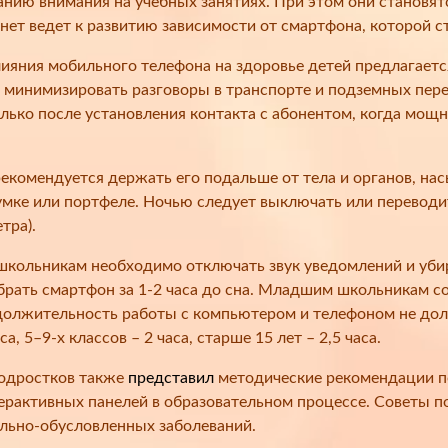
нию внимания на учебных занятиях. При этом они становя
нет ведет к развитию зависимости от смартфона, которой с
яния мобильного телефона на здоровье детей предлагаетс
 минимизировать разговоры в транспорте и подземных пере
олько после установления контакта с абонентом, когда мо
екомендуется держать его подальше от тела и органов, н
умке или портфеле. Ночью следует выключать или переводи
тра).
кольникам необходимо отключать звук уведомлений и убира
 брать смартфон за 1-2 часа до сна. Младшим школьникам с
должительность работы с компьютером и телефоном не до
са, 5–9-х классов – 2 часа, старше 15 лет – 2,5 часа.
подростков также
представил
методические рекомендации п
ерактивных панелей в образовательном процессе. Советы 
ольно-обусловленных заболеваний.