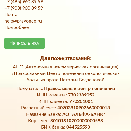
+7 (495) 960 89 59
+7 (903) 960 89 59
Почта:
help@pravonco.ru
Подробнее
Написать нам
Для пожертвований:
АНО (Автономная некоммерческая организация)
«Православный Центр попечения онкологических
больных врача Натальи Богдановой
Получатель:
Православный центр попечения
ИНН клиента:
7702389052
КПП клиента:
770201001
Расчетный счет:
40703810902660000018
Название Банка:
АО "АЛЬФА-БАНК"
Кор. счет:
30101810200000000593
БИК банка:
044525593