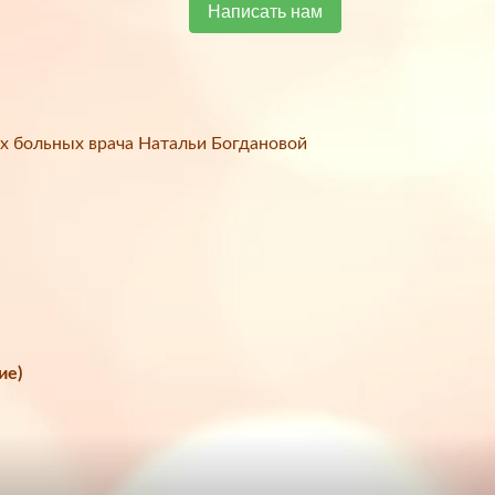
Написать нам
х больных врача Натальи Богдановой
ие)