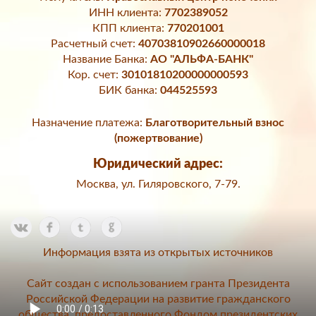
ИНН клиента:
7702389052
КПП клиента:
770201001
Расчетный счет:
40703810902660000018
Название Банка:
АО "АЛЬФА-БАНК"
Кор. счет:
30101810200000000593
БИК банка:
044525593
Назначение платежа:
Благотворительный взнос
(пожертвование)
Юридический адрес:
Москва, ул. Гиляровского, 7-79.
Информация взята из открытых источников
Сайт создан с использованием гранта Президента
Российской Федерации на развитие гражданского
общества, предоставленного Фондом президентских