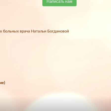
Написать нам
х больных врача Натальи Богдановой
ие)