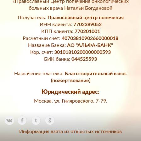
«Православный Центр попечения онкологических
больных врача Натальи Богдановой
Получатель:
Православный центр попечения
ИНН клиента:
7702389052
КПП клиента:
770201001
Расчетный счет:
40703810902660000018
Название Банка:
АО "АЛЬФА-БАНК"
Кор. счет:
30101810200000000593
БИК банка:
044525593
Назначение платежа:
Благотворительный взнос
(пожертвование)
Юридический адрес:
Москва, ул. Гиляровского, 7-79.
Информация взята из открытых источников