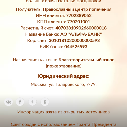
больных врача Натальи Богдановой
Получатель:
Православный центр попечения
ИНН клиента:
7702389052
КПП клиента:
770201001
Расчетный счет:
40703810902660000018
Название Банка:
АО "АЛЬФА-БАНК"
Кор. счет:
30101810200000000593
БИК банка:
044525593
Назначение платежа:
Благотворительный взнос
(пожертвование)
Юридический адрес:
Москва, ул. Гиляровского, 7-79.
Информация взята из открытых источников
Сайт создан с использованием гранта Президента