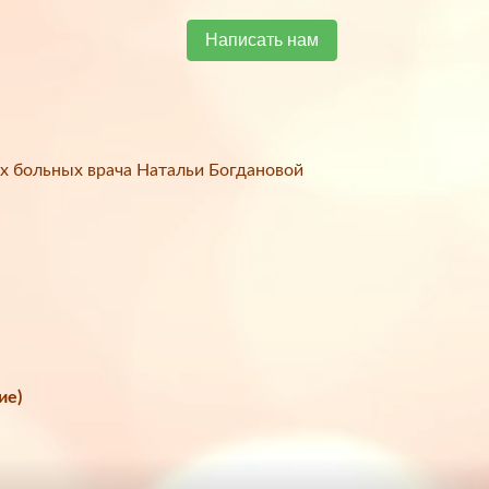
Написать нам
х больных врача Натальи Богдановой
ие)