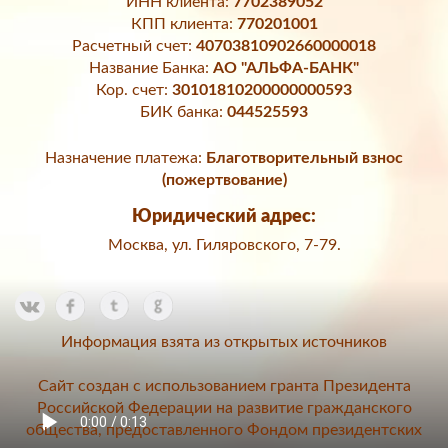
ИНН клиента:
7702389052
КПП клиента:
770201001
Расчетный счет:
40703810902660000018
Название Банка:
АО "АЛЬФА-БАНК"
Кор. счет:
30101810200000000593
БИК банка:
044525593
Назначение платежа:
Благотворительный взнос
(пожертвование)
Юридический адрес:
Москва, ул. Гиляровского, 7-79.
Информация взята из открытых источников
Сайт создан с использованием гранта Президента
Российской Федерации на развитие гражданского
общества, предоставленного Фондом президентских