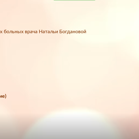
х больных врача Натальи Богдановой
ие)