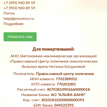
+7 (495) 960 89 59
+7 (903) 960 89 59
Почта:
help@pravonco.ru
Подробнее
Написать нам
Для пожертвований:
АНО (Автономная некоммерческая организация)
«Православный Центр попечения онкологических
больных врача Натальи Богдановой
Получатель:
Православный центр попечения
ИНН клиента:
7702389052
КПП клиента:
770201001
Расчетный счет:
40703810902660000018
Название Банка:
АО "АЛЬФА-БАНК"
Кор. счет:
30101810200000000593
БИК банка:
044525593