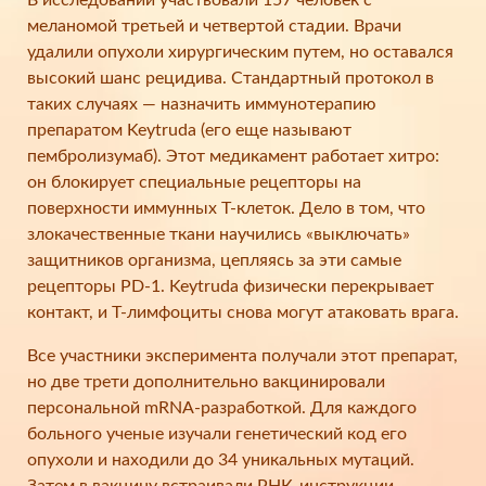
В исследовании участвовали 157 человек с
меланомой третьей и четвертой стадии. Врачи
удалили опухоли хирургическим путем, но оставался
высокий шанс рецидива. Стандартный протокол в
таких случаях — назначить иммунотерапию
препаратом Keytruda (его еще называют
пембролизумаб). Этот медикамент работает хитро:
он блокирует специальные рецепторы на
поверхности иммунных T-клеток. Дело в том, что
злокачественные ткани научились «выключать»
защитников организма, цепляясь за эти самые
рецепторы PD-1. Keytruda физически перекрывает
контакт, и T-лимфоциты снова могут атаковать врага.
Все участники эксперимента получали этот препарат,
но две трети дополнительно вакцинировали
персональной mRNA-разработкой. Для каждого
больного ученые изучали генетический код его
опухоли и находили до 34 уникальных мутаций.