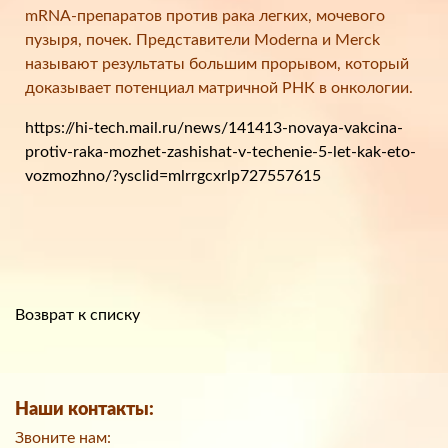
mRNA-препаратов против рака легких, мочевого
пузыря, почек. Представители Moderna и Merck
называют результаты большим прорывом, который
доказывает потенциал матричной РНК в онкологии.
https://hi-tech.mail.ru/news/141413-novaya-vakcina-
protiv-raka-mozhet-zashishat-v-techenie-5-let-kak-eto-
vozmozhno/?ysclid=mlrrgcxrlp727557615
Возврат к списку
Наши контакты:
Звоните нам: