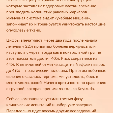
Затем в вакцину встраивали РНК-инструкции,
которые заставляют здоровые клетки временно
производить копии этих раковых маркеров.
Иммунная система видит «учебные мишени»,
запоминает их и тренируется уничтожать настоящие
опухолевые ткани.
Цифры впечатляют: через два года после начала
лечения у 22% привитых болезнь вернулась или
наступила смерть, тогда как в контрольной группе
этот показатель достиг 40%. Риск сократился на
44%. К пятилетней отметке защитный эффект вырос
до 49% — практически половина. При этом побочные
явления оказались терпимыми: усталость, боль в
месте укола, озноб. Ничего критичного по сравнению
с группой, которая принимала только Keytruda.
Сейчас компании запустили третью фазу
клинических испытаний и набор уже завершен.
Параллельно идут восемь других исследований