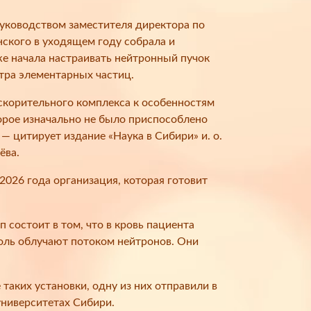
ководством заместителя директора по
нского в уходящем году собрала и
же начала настраивать нейтронный пучок
тра элементарных частиц.
ускорительного комплекса к особенностям
орое изначально не было приспособлено
 — цитирует издание «Наука в Сибири» и. о.
ёва.
 2026 года организация, которая готовит
состоит в том, что в кровь пациента
холь облучают потоком нейтронов. Они
аких установки, одну из них отправили в
университетах Сибири.