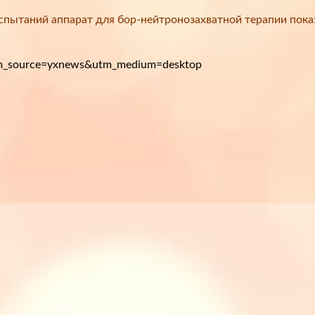
спытаний аппарат для бор-нейтронозахватной терапии пока
tm_source=yxnews&utm_medium=desktop