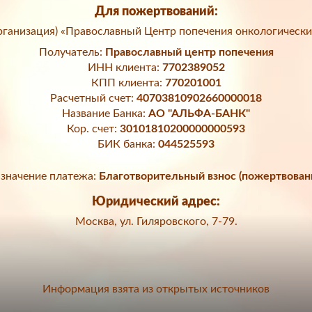
Для пожертвований:
ганизация) «Православный Центр попечения онкологически
Получатель:
Православный центр попечения
ИНН клиента:
7702389052
КПП клиента:
770201001
Расчетный счет:
40703810902660000018
Название Банка:
АО "АЛЬФА-БАНК"
Кор. счет:
30101810200000000593
БИК банка:
044525593
значение платежа:
Благотворительный взнос (пожертвован
Юридический адрес:
Москва, ул. Гиляровского, 7-79.
Информация взята из открытых источников