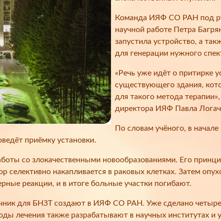
Команда ИЯФ СО РАН под ру
научной работе Петра Багря
запустила устройство, а так
для генерации нужного спек
«Речь уже идёт о притирке 
существующего здания, кот
для такого метода терапии»,
директора ИЯФ Павла Логач
По словам учёного, в начале
оведёт приёмку установки.
боты со злокачественными новообразованиями. Его принцип 
ор селективно накапливается в раковых клетках. Затем опу
рные реакции, и в итоге больные участки погибают.
ник для БНЗТ создают в ИЯФ СО РАН. Уже сделано четыре т
ды лечения также разрабатывают в научных институтах и 