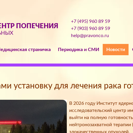
+7 (495) 960 89 59
НТР ПОПЕЧЕНИЯ
+7 (903) 960 89 59
ЬНЫХ
help@pravonco.ru
едицинская страничка
Периодика и СМИ
Новости
и установку для лечения рака го
В 2026 году Институт ядер
исследовательский центр им
выйти на полную готовность
нейтронозахватной терапии 
злокачественных опухолей.