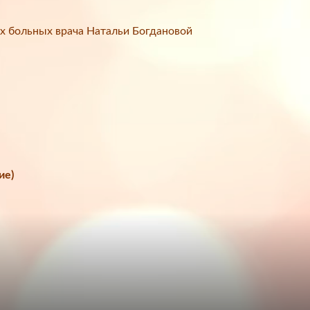
х больных врача Натальи Богдановой
ие)