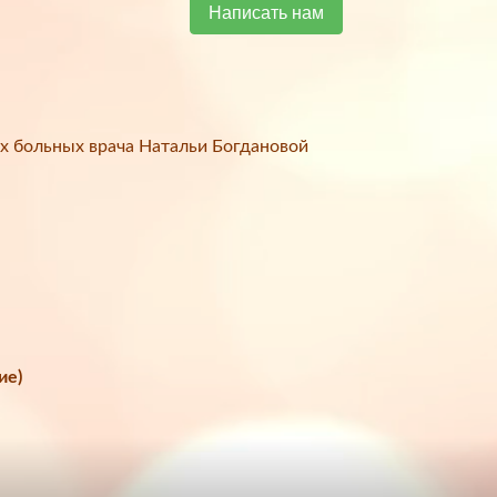
Написать нам
х больных врача Натальи Богдановой
ие)