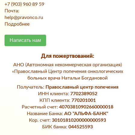
+7 (903) 960 89 59
Почта:
help@pravonco.ru
Подробнее
Написать нам
Для пожертвований:
АНО (Автономная некоммерческая организация)
«Православный Центр попечения онкологических
больных врача Натальи Богдановой
Получатель:
Православный центр попечения
ИНН клиента:
7702389052
КПП клиента:
770201001
Расчетный счет:
40703810902660000018
Название Банка:
АО "АЛЬФА-БАНК"
Кор. счет:
30101810200000000593
БИК банка:
044525593