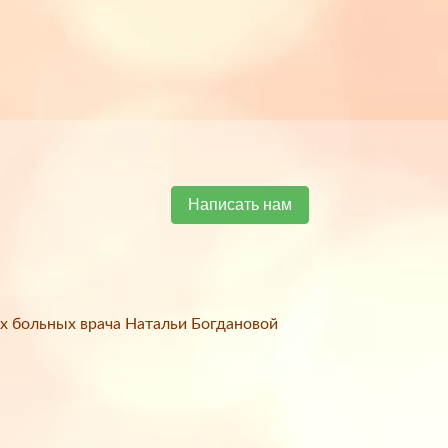
Написать нам
х больных врача Натальи Богдановой