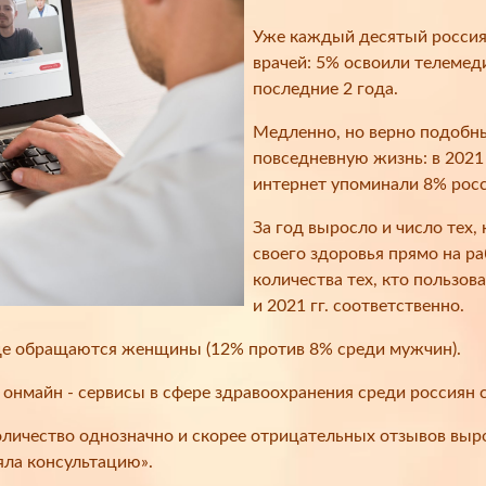
Уже каждый десятый россия
врачей: 5% освоили телемед
последние 2 года.
Медленно, но верно подобны
повседневную жизнь: в 2021 
интернет упоминали 8% рос
За год выросло и число тех,
своего здоровья прямо на р
количества тех, кто пользо
и 2021 гг. соответственно.
ще обращаются женщины (12% против 8% среди мужчин).
нмайн - сервисы в сфере здравоохранения среди россиян с д
личество однозначно и скорее отрицательных отзывов выро
яла консультацию».