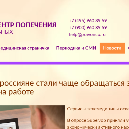
+7 (495) 960 89 59
НТР ПОПЕЧЕНИЯ
+7 (903) 960 89 59
ЬНЫХ
help@pravonco.ru
едицинская страничка
Периодика и СМИ
Новости
 россияне стали чаще обращаться 
на работе
Сервисы телемедицины осва
В опросе SuperJob приняли у
экономически активного насе