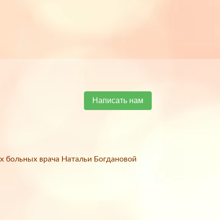
Написать нам
х больных врача Натальи Богдановой