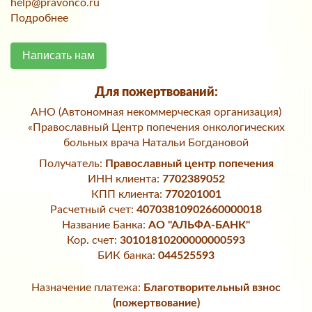
help@pravonco.ru
Подробнее
Написать нам
Для пожертвований:
АНО (Автономная некоммерческая организация)
«Православный Центр попечения онкологических
больных врача Натальи Богдановой
Получатель:
Православный центр попечения
ИНН клиента:
7702389052
КПП клиента:
770201001
Расчетный счет:
40703810902660000018
Название Банка:
АО "АЛЬФА-БАНК"
Кор. счет:
30101810200000000593
БИК банка:
044525593
Назначение платежа:
Благотворительный взнос
(пожертвование)